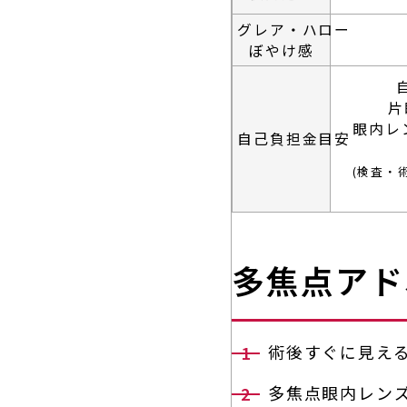
オルソケラ
グレア・ハロー
ICL/IPCL
ぼやけ感
多焦点眼内
片
アドオンレ
眼内レ
自己負担金目安
白内障手術
(検査・
一般診療
シングリック
（帯状疱疹ワク
多焦点アド
術後すぐに見え
多焦点眼内レン