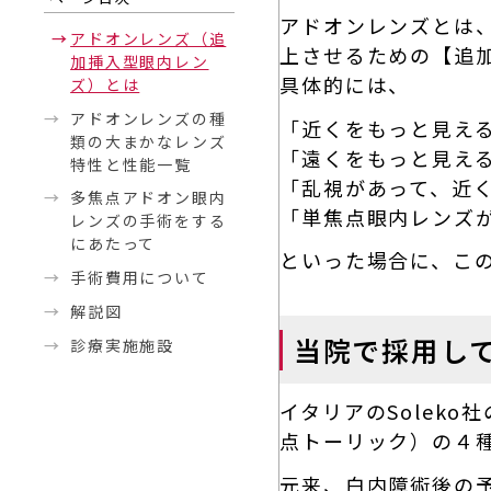
アドオンレンズとは
アドオンレンズ（追
上させるための【追
加挿入型眼内レン
具体的には、
ズ）とは
アドオンレンズの種
「近くをもっと見え
類の大まかなレンズ
「遠くをもっと見え
特性と性能一覧
「乱視があって、近
多焦点アドオン眼内
「単焦点眼内レンズ
レンズの手術をする
にあたって
といった場合に、こ
手術費用について
解説図
当院で採用し
診療実施施設
イタリアのSolek
点トーリック）の４
元来、白内障術後の