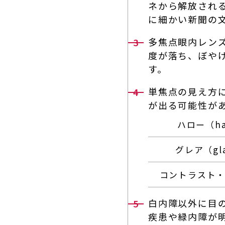
ネから解放され
に細かい新聞の
多焦点眼内レンズ
度が落ち、ぼやけ
す。
単焦点の見え方
が出る可能性が
ハロー（ha
グレア（gl
コントラスト
白内障以外に目
疾患や緑内障が