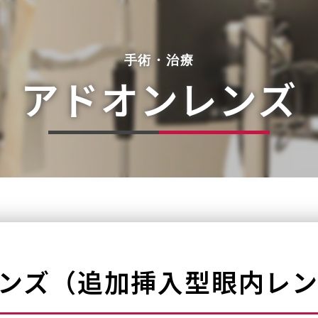
手術・治療
なる
アドオンレンズ
ンズ（追加挿入型眼内レ