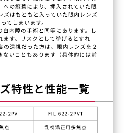
）への癒着により、挿入されていた眼
ンズはもともと入っていた眼内レンズ
わってしまいます。
の白内障の手術と同等にあります。し
れます。リスクとして挙げるとすれ
度の遠視だった方は、眼内レンズを２
きないこともあります（具体的には前
ンズ特性と性能一覧
622-2PV
FIL 622-2PVT
グループ施設
焦点
乱視矯正用多焦点
今福鶴見みらい眼科皮フ科