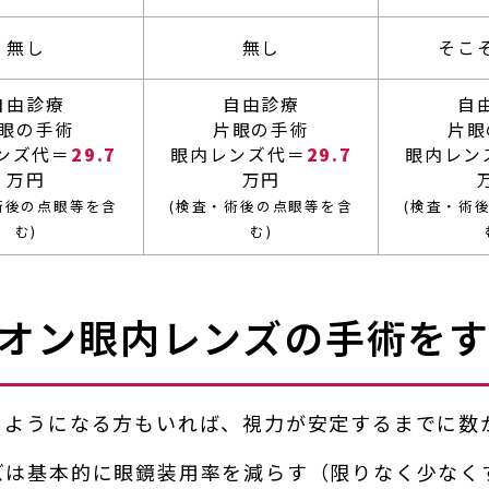
トロジー
無し
無し
そこ
レンズ
自由診療
自由診療
自
眼の手術
片眼の手術
片眼
ンズ
ンズ代＝
29.7
眼内レンズ代＝
29.7
眼内レン
やり直し外来
万円
万円
術後の点眼等を含
(検査・術後の点眼等を含
(検査・術
む)
む)
ス®
チン）
オン眼内レンズの手術をす
るようになる方もいれば、視力が安定するまでに数
ズは基本的に眼鏡装用率を減らす（限りなく少なく