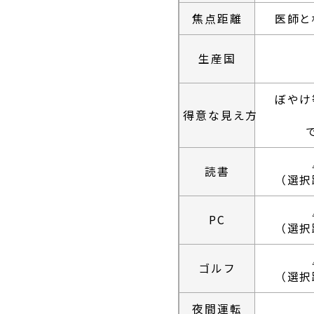
正秋会について
焦点距離
医師と
白内障手術
医療機器紹介
硝子体手術
生産国
緑内障手術
ブログ
斜視手術
ぼやけ
論文
得意な見え方
眼瞼下垂の
（点眼薬と日帰
手術実績
内服治療
読書
医療関係者の方へ
（選択
眼底レーザ
硝子体注射
採用情報
（他サイトへ）
PC
ボツリヌス
（選択
（眼瞼・顔面痙
サイトマップ
テッペーザ
ゴルフ
（選択
（活動性甲状腺
アイドック
夜間運転