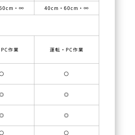
クリニック本院
60cm・∞
40cm・60cm・∞
〒536-0002
大阪府大阪市城東区今福東
1-14-11
鶴見メディカルビル6階
PC作業
運転・PC作業
川口眼科醫院
〒570-0083
〇
〇
大阪府守口市京阪本通
2-2-4
イオンタウン守口3階
◎
◎
ハナテンミライ眼科
◎
◎
〒538-0044
大阪府大阪市鶴見区放出東
3丁目22-24
ヴェルデ放出駅前 3F
〇
〇