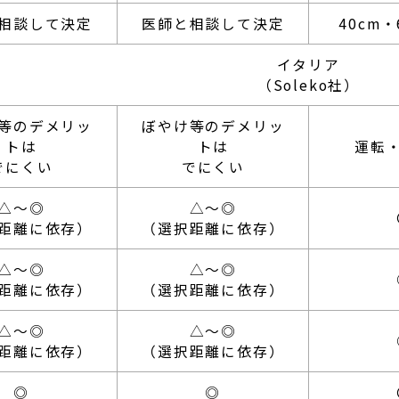
相談して決定
医師と相談して決定
40cm・
イタリア
（Soleko社）
等のデメリッ
ぼやけ等のデメリッ
トは
トは
運転・
治療
でにくい
でにくい
り眼瞼手術）
△～◎
△～◎
距離に依存）
（選択距離に依存）
ー治療
△～◎
△～◎
療法
距離に依存）
（選択距離に依存）
攣に対する治療）
△～◎
△～◎
距離に依存）
（選択距離に依存）
眼症に対する新治療薬）
◎
◎