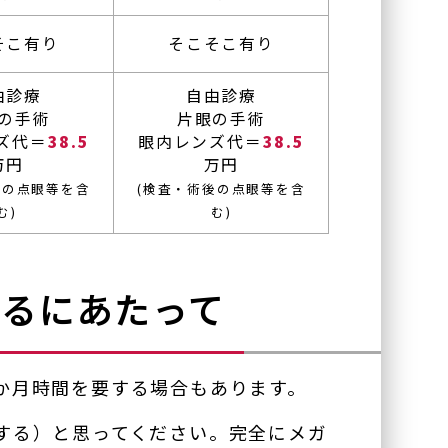
そこ有り
そこそこ有り
由診療
自由診療
の手術
片眼の手術
ズ代＝
38.5
眼内レンズ代＝
38.5
万円
万円
後の点眼等を含
(検査・術後の点眼等を含
む)
む)
るにあたって
か月時間を要する場合もあります。
する）と思ってください。完全にメガ