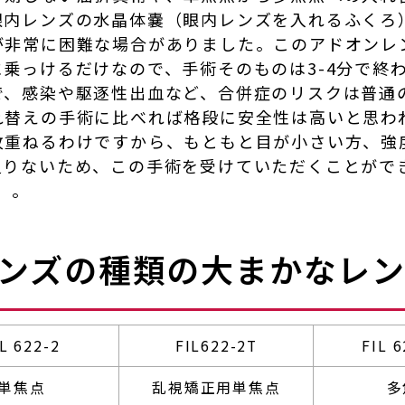
眼内レンズの水晶体嚢（眼内レンズを入れるふくろ
が非常に困難な場合がありました。このアドオンレ
乗っけるだけなので、手術そのものは3-4分で終
で、感染や駆逐性出血など、合併症のリスクは普通
れ替えの手術に比べれば格段に安全性は高いと思わ
枚重ねるわけですから、もともと目が小さい方、強
足りないため、この手術を受けていただくことがで
）。
ンズの種類の大まかなレ
IL 622-2
FIL622-2T
FIL 
単焦点
乱視矯正用単焦点
多