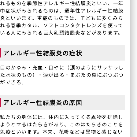
れるものを季節性アレルギー性結膜炎といい、一年
白内障手術やり直し
外来
中症状がみられるものは、通年性アレルギー性結膜
炎といいます。重症のものでは、子どもに多くみら
れる春季カタル、ソフトコンタクトレンズを使って
一般診療
いる人にみられる巨大乳頭結膜炎などがあります。
シングリックス®
（帯状疱疹ワクチン）
アレルギー性結膜炎の症状
目のかゆみ・充血・目やに（涙のようにサラサラし
グループ施設
た水状のもの）・涙が出る・まぶたの裏にぶつぶつ
ができる。
今福鶴見みらい眼科皮フ科
クリニック本院
アレルギー性結膜炎の原因
〒536-0002
大阪府大阪市城東区今福東
1-14-11
私たちの身体には、体内に入ってくる異物を排除し
鶴見メディカルビル6階
ようとするはたらきがあり、このはたらきのことを
免疫といいます。本来、花粉などは異物と感じない