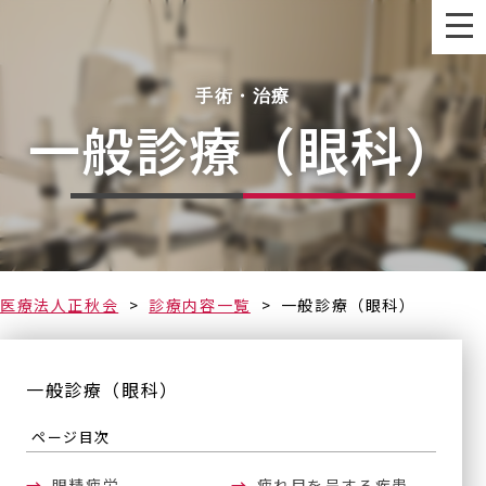
手術・治療
一般診療（眼科）
なるべく早く
医療法人正秋会
診療内容一覧
一般診療（眼科）
一般診療（眼科）
ページ目次
眼精疲労
疲れ目を呈する疾患