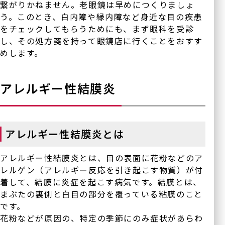
繋がりかねません。老眼鏡は早めにつくりましょ
論文
（点眼薬と日帰り眼瞼手
う。このとき、白内障や緑内障など身近な目の疾患
術）
手術実績
をチェックしてもらうためにも、まず眼科を受診
内服治療
し、その処方箋を持って眼鏡店に行くことをおすす
医療関係者の方へ
眼底レーザー治療
めします。
硝子体注射
採用情
（他サイト
ボツリヌス療法
報
へ）
アレルギー性結膜炎
（眼瞼・顔面痙攣に対する
治療）
サイトマップ
テッペーザ
（活動性甲状腺眼症に対す
アレルギー性結膜炎とは
る新治療薬）
アイドック
アレルギー性結膜炎とは、目の表面に花粉などのア
オルソケラトロジー
レルゲン（アレルギー反応を引き起こす物質）が付
着して、結膜に炎症を起こす病気です。結膜とは、
ICL/IPCL
まぶたの裏側と白目の部分を覆っている粘膜のこと
多焦点眼内レンズ
です。
アドオンレンズ
花粉などが原因の、特定の季節にのみ症状があらわ