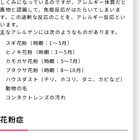
しくみになっているのですが、アレルギー体質だと
川口眼科醫院
異物と認識して、免疫反応がはたらいてしまいま
す。この過剰な反応のことを、アレルギー反応とい
〒570-0083
大阪府守口市京阪本通
2-2-4
います。
イオンタウン守口3階
主なアレルゲンには次のようなものがあります。
スギ花粉（時期：1～5月）
ヒノキ花粉（時期：3～5月）
ハナテンミライ眼科
カモガヤ花粉（時期：5～7月）
〒538-0044
ブタクサ花粉（時期：8～10月）
大阪府大阪市鶴見区放出東
3丁目22-24
ハウスダスト（チリ、ホコリ、ダニ、カビなど）
ヴェルデ放出駅前 3F
動物の毛
コンタクトレンズの汚れ
花粉症