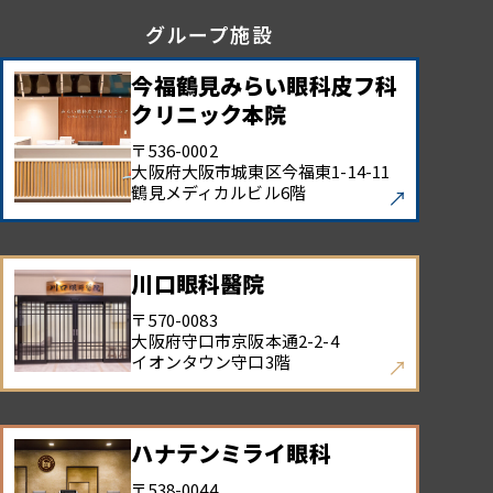
グループ施設
今福鶴見みらい眼科皮フ科
クリニック本院
〒536-0002
大阪府大阪市城東区今福東
1-14-11
鶴見メディカルビル6階
川口眼科醫院
〒570-0083
大阪府守口市京阪本通
2-2-4
イオンタウン守口3階
ハナテンミライ眼科
〒538-0044