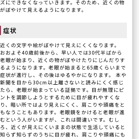
ズにできなくなっていきます。そのため、近くの物
がぼやけて見えるようになります。
症状
近くの文字や絵がぼやけて見えにくくなります。
おおよそ40歳前後から、早い人では30代半ばから
老眼が始まり、近くの物がぼやけたりにじんだりす
るようになります。老眼が始まると65歳くらいまで
医療法人正秋会ホー
診療内容一覧
症状が進行し、その後はゆるやかになります。 本や
ム
新聞を目から30cm以上離さないと読みにくく感じ
一般診療
たら、老眼が始まっている証拠です。目が無理にピ
正秋会について
ントを調節しようとするために目が疲れやすくな
白内障手術
り、暗い所ではより見えにくく、肩こりや頭痛をと
硝子体手術
医療機器紹介
もなうこともあります。老眼鏡をかけると老眼が進
緑内障手術
むという人がいますが、これは間違いです。むし
ブログ
ろ、近くが見えにくいままの状態で生活していると
斜視手術
知らず知らずのうちに目が疲れ、肩こりや頭痛にも
眼瞼下垂の治療