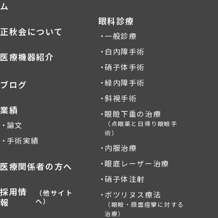
ム
眼科診療
正秋会について
一般診療
白内障手術
医療機器紹介
硝子体手術
緑内障手術
ブログ
斜視手術
業績
眼瞼下垂の治療
（点眼薬と日帰り眼瞼手
論文
術）
手術実績
内服治療
眼底レーザー治療
医療関係者の方へ
硝子体注射
採用情
（他サイト
ボツリヌス療法
報
へ）
（眼瞼・顔面痙攣に対する
治療）