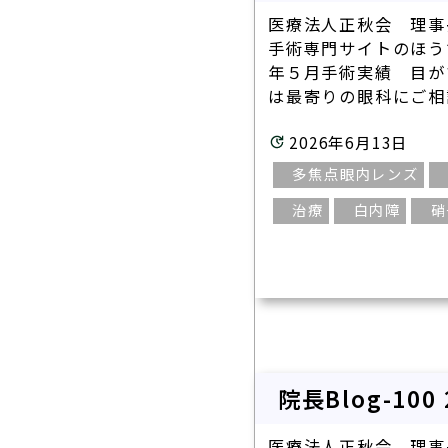
正秋会について
医療法人正秋会 理事
白内障手術
手術専門サイトのほう
医療機器紹介
硝子体手術
年５月手術実績 目が
は最寄りの眼科にご相談
緑内障手術
ブログ
斜視手術
2026年6月13日
論文
眼瞼下垂の
多焦点眼内レンズ
（点眼薬と日帰
手術実績
治療
白内障
硝
内服治療
医療関係者の方へ
眼底レーザ
硝子体注射
採用情報
（他サイトへ）
ボツリヌス
（眼瞼・顔面痙
サイトマップ
テッペーザ
院長Blog-10
（活動性甲状腺
アイドック
医療法人正秋会 理事