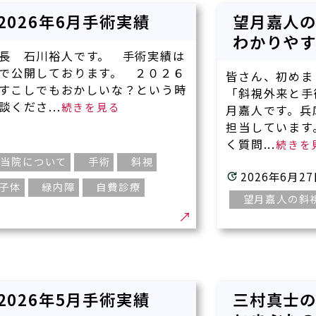
2 2026年6月手術実績
望月嘉人
わかりや
長 石川裕人です。 手術実績は
で公開しております。 ２０２６
皆さん、初めま
すこしでもおかしいな？という時
「斜視外来と手
くださ...
月嘉人です。兵
担当しています
く質問...
当院について
手術
斜視
2026年6月2
子体
緑内障
自費診療
望月嘉人の斜
1 2026年5月手術実績
三村真士