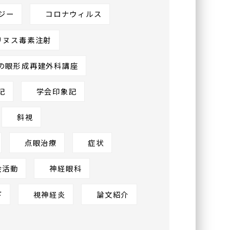
ジー
コロナウィルス
リヌス毒素注射
の眼形成再建外科講座
記
学会印象記
斜視
点眼治療
症状
会活動
神経眼科
下
視神経炎
論文紹介