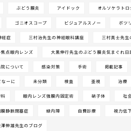
ぶどう膜炎
アイドック
オルソケラトロ
ゴニオスコープ
ビジュアルスノー
ボツ
神経症
三村治先生の神経眼科講座
三村真士先生
多焦点眼内レンズ
大黒伸行先生のぶどう膜炎気まぐれ日
当院について
感染対策
手術
掲載記事
てなーに
未分類
検査
歪視
治療
膚科
眼内レンズ強膜内固定術
硝子体
社
網膜静脈閉塞症
緑内障
自費診療
視力低
金澤伸雄先生のブログ