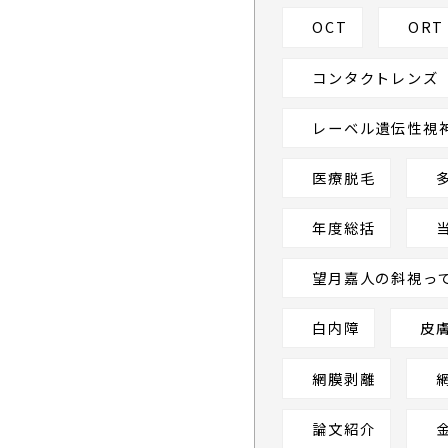
ョ
OCT
ORT
ン
コンタクトレンズ
レーベル遺伝性視
医療脱毛
年度総括
望月嘉人の斜視っ
白内障
皮
網膜剥離
論文紹介