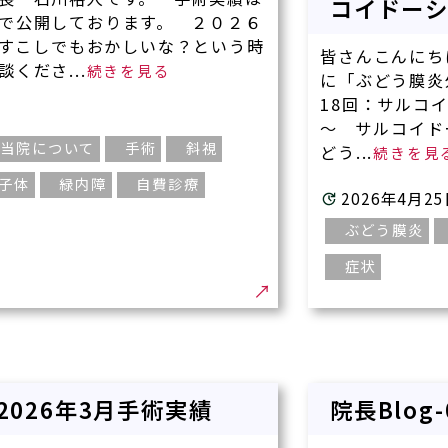
コイドーシ
トロジー
で公開しております。 ２０２６
すこしでもおかしいな？という時
皆さんこんにち
くださ...
に「ぶどう膜炎
レンズ
18回：サルコ
ンズ
～ サルコイド
当院について
手術
斜視
どう...
やり直し外来
子体
緑内障
自費診療
2026年4月2
ぶどう膜炎
ス®
症状
チン）
9 2026年3月手術実績
院長Blog