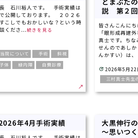
とまぶた
長 石川裕人です。 手術実績は
説 第２
で公開しております。 ２０２６
すこしでもおかしいな？という時
皆さんこんにち
くださ...
「眼形成再建外
真士です。ちな
せんのであしか
治療
当院について
手術
斜視
んかすい）は、ま
り眼瞼手術）
子体
緑内障
自費診療
2026年5月2
三村真士先生
ー治療
療法
攣に対する治療）
0 2026年4月手術実績
大黒伸行
眼症に対する新治療薬）
～思いつ
長 石川裕人です。 手術実績は