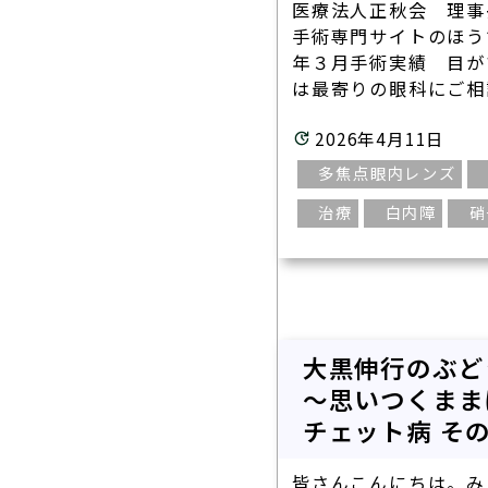
医療法人正秋会 理事
手術専門サイトのほう
年３月手術実績 目が
は最寄りの眼科にご相談
2026年4月11日
多焦点眼内レンズ
治療
白内障
硝
大黒伸行のぶ
～思いつくまま
チェット病 そ
皆さんこんにちは。み