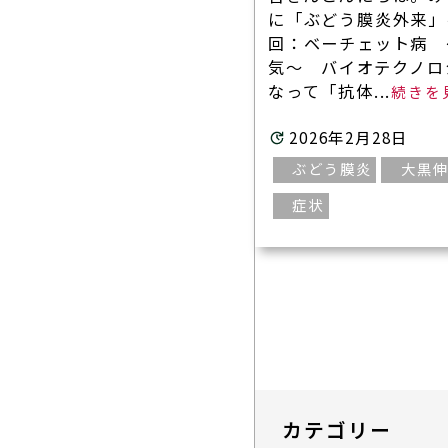
に「ぶどう膜炎外来」
回：ベーチェット病 
気～ バイオテクノロ
なって「抗体...
2026年2月28日
ぶどう膜炎
大黒
症状
投
稿
ナ
ビ
ゲ
ー
カテゴリー
シ