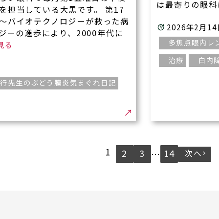
は最寄りの眼科に
を担当している大黒です。 第17
～バイオテクノロジーが救った病
2026年2月1
ジーの進歩により、2000年代に
多焦点眼内レ
治療
白内
伸行先生のぶどう膜炎気まぐれ日記
1
2
3
14
…
次へ