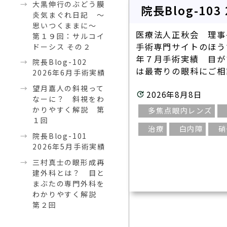
大黒伸行のぶどう膜
院長Blog-10
炎気まぐれ日記 ～
思いつくままに～
医療法人正秋会 理事
第１９回：サルコイ
手術専門サイトのほう
ドーシス その２
年７月手術実績 目が
院長Blog-102
は最寄りの眼科にご相談
2026年6月手術実績
望月嘉人の斜視って
2026年8月8日
なーに？ 斜視をわ
かりやすく解説 第
多焦点眼内レンズ
１回
治療
白内障
硝
院長Blog-101
2026年5月手術実績
三村真士の眼形成再
建外科とは？ 目と
まぶたの専門外科を
わかりやすく解説
第２回