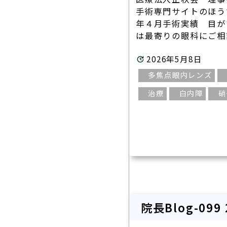
オルソケラ
手術専門サイトのほう
年４月手術実績 目が
ICL/IPCL
は最寄りの眼科にご相談
多焦点眼内
2026年5月8日
アドオンレ
多焦点眼内レンズ
白内障手術
治療
白内障
硝
一般診療
シングリック
（帯状疱疹ワク
院長Blog-09