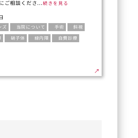
ご相談くださ...
4日
ンズ
当院について
手術
斜視
障
硝子体
緑内障
自費診療