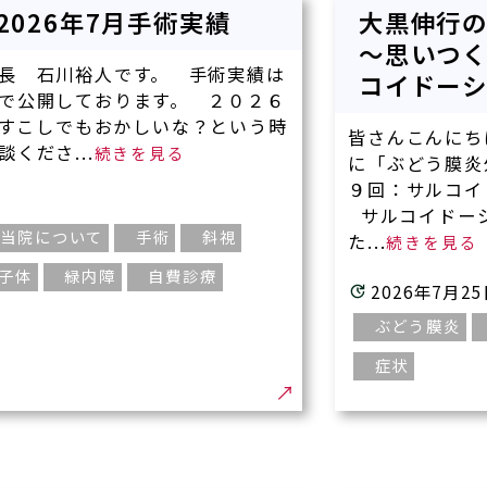
3 2026年7月手術実績
大黒伸行
～思いつ
長 石川裕人です。 手術実績は
コイドーシ
で公開しております。 ２０２６
すこしでもおかしいな？という時
皆さんこんにち
くださ...
に「ぶどう膜炎
９回：サルコイ
サルコイドー
当院について
手術
斜視
た...
子体
緑内障
自費診療
2026年7月2
ぶどう膜炎
症状