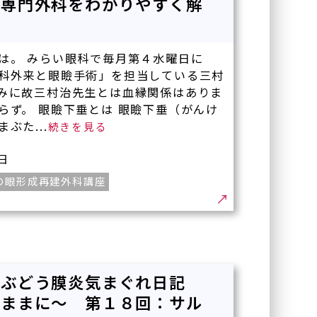
の専門外科をわかりやすく解
クリニック本院
回
〒536-0002
は。 みらい眼科で毎月第４水曜日に
大阪府大阪市城東区今福東
1-14-11
鶴見メディカルビル6階
科外来と眼瞼手術」を担当している三村
みに故三村治先生とは血縁関係はありま
らず。 眼瞼下垂とは 眼瞼下垂（がんけ
ぶた...
川口眼科醫院
〒570-0083
2日
大阪府守口市京阪本通
2-2-4
の眼形成再建外科講座
イオンタウン守口3階
ハナテンミライ眼科
〒538-0044
のぶどう膜炎気まぐれ日記
大阪府大阪市鶴見区放出東
3丁目22-24
くままに～ 第１８回：サル
ヴェルデ放出駅前 3F