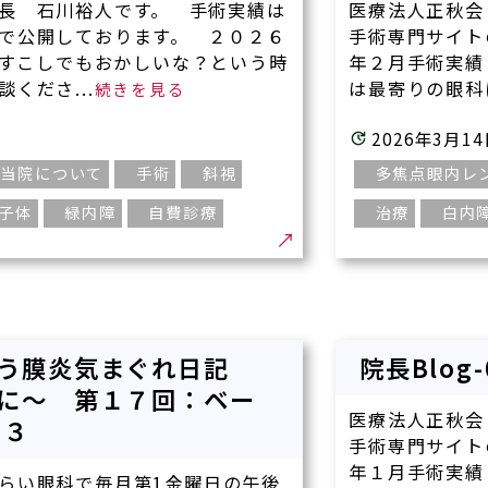
長 石川裕人です。 手術実績は
医療法人正秋会
で公開しております。 ２０２６
手術専門サイト
すこしでもおかしいな？という時
年２月手術実績
くださ...
は最寄りの眼科に
2026年3月1
当院について
手術
斜視
多焦点眼内レ
子体
緑内障
自費診療
治療
白内
どう膜炎気まぐれ日記
院長Blog
に～ 第１７回：ベー
医療法人正秋会
の３
手術専門サイト
年１月手術実績
らい眼科で毎月第1金曜日の午後