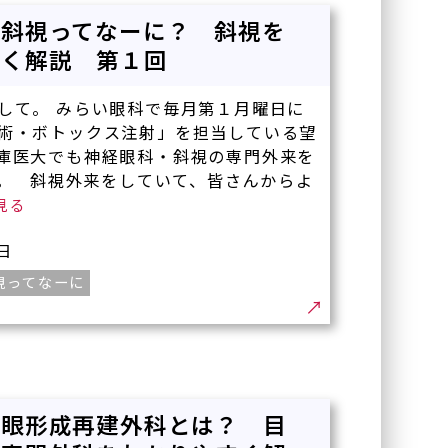
の斜視ってなーに？ 斜視を
すく解説 第１回
して。 みらい眼科で毎月第１月曜日に
術・ボトックス注射」を担当している望
庫医大でも神経眼科・斜視の専門外来を
。 斜視外来をしていて、皆さんからよ
7日
視ってなーに
グループ施設
の眼形成再建外科とは？ 目
今福鶴見みらい眼科皮フ科