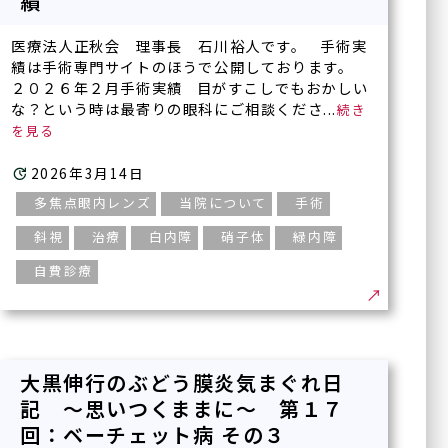
績
医療法人正秋会 理事長 石川裕人です。 手術実
グループ施設
績は手術専門サイトのほうで公開しております。
２０２６年２月手術実績 目がすこしでもおかしい
今福鶴見みらい眼科皮フ科
な？という時は最寄りの眼科にご相談くださ...
クリニック本院
〒536-0002
2026年3月14日
大阪府大阪市城東区今福東
1-14-11
鶴見メディカルビル6階
多焦点眼内レンズ
当院について
手術
斜視
治療
白内障
硝子体
緑内障
自費診療
川口眼科醫院
〒570-0083
大阪府守口市京阪本通
2-2-4
イオンタウン守口3階
大黒伸行のぶどう膜炎気まぐれ日
記 ～思いつくままに～ 第１７
回：ベーチェット病 その３
ハナテンミライ眼科