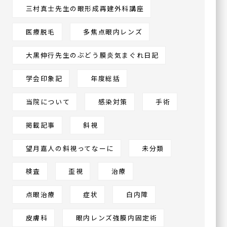
三村真士先生の眼形成再建外科講座
医療脱毛
多焦点眼内レンズ
大黒伸行先生のぶどう膜炎気まぐれ日記
学会印象記
年度総括
当院について
感染対策
手術
掲載記事
斜視
望月嘉人の斜視ってなーに
未分類
検査
歪視
治療
点眼治療
症状
白内障
皮膚科
眼内レンズ強膜内固定術