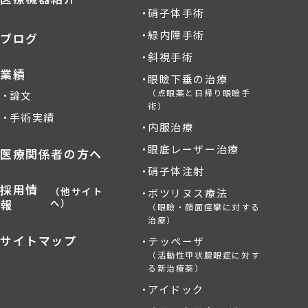
硝子体手術
緑内障手術
ブログ
斜視手術
業績
眼瞼下垂の治療
（点眼薬と日帰り眼瞼手
論文
術）
手術実績
内服治療
眼底レーザー治療
医療関係者の方へ
硝子体注射
採用情
（他サイト
ボツリヌス療法
報
へ）
（眼瞼・顔面痙攣に対する
治療）
サイトマップ
テッペーザ
（活動性甲状腺眼症に対す
る新治療薬）
アイドック