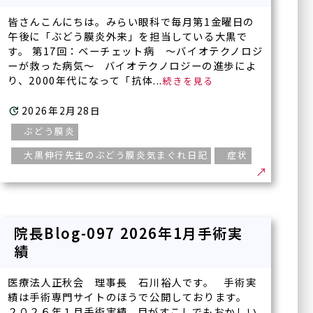
〒538-0044
皆さんこんにちは。みらい眼科で毎月第1金曜日の
大阪府大阪市鶴見区放出東
午後に「ぶどう膜炎外来」を担当している大黒で
3丁目22-24
す。 第17回：ベーチェット病 ～バイオテクノロジ
ヴェルデ放出駅前 3F
ーが救った病気～ バイオテクノロジーの進歩によ
り、2000年代になって「抗体...
2026年2月28日
ぶどう膜炎
大黒伸行先生のぶどう膜炎気まぐれ日記
症状
院長Blog-097 2026年1月手術実
績
医療法人正秋会 理事長 石川裕人です。 手術実
績は手術専門サイトのほうで公開しております。
２０２６年１月手術実績 目がすこしでもおかしい