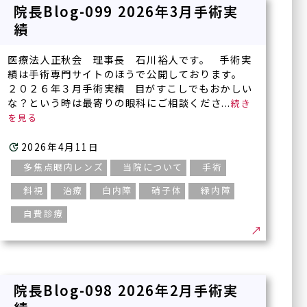
治療）
院長Blog-099 2026年3月手術実
サイトマップ
績
テッペーザ
（活動性甲状腺眼症に対す
る新治療薬）
医療法人正秋会 理事長 石川裕人です。 手術実
績は手術専門サイトのほうで公開しております。
アイドック
２０２６年３月手術実績 目がすこしでもおかしい
オルソケラトロジー
な？という時は最寄りの眼科にご相談くださ...
ICL/IPCL
多焦点眼内レンズ
2026年4月11日
アドオンレンズ
多焦点眼内レンズ
当院について
手術
白内障手術やり直し
斜視
治療
白内障
硝子体
緑内障
外来
自費診療
一般診療
シングリックス®
（帯状疱疹ワクチン）
院長Blog-098 2026年2月手術実