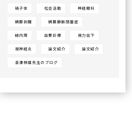
硝子体
社会活動
神経眼科
網膜剥離
網膜静脈閉塞症
緑内障
自費診療
視力低下
視神経炎
論文紹介
論文紹介
金澤伸雄先生のブログ