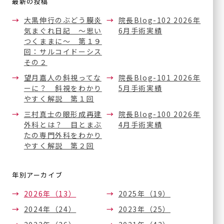
最新の投稿
大黒伸行のぶどう膜炎
院長Blog-102 2026年
気まぐれ日記 ～思い
6月手術実績
つくままに～ 第１９
回：サルコイドーシス
その２
望月嘉人の斜視ってな
院長Blog-101 2026年
ーに？ 斜視をわかり
5月手術実績
やすく解説 第１回
三村真士の眼形成再建
院長Blog-100 2026年
外科とは？ 目とまぶ
4月手術実績
たの専門外科をわかり
やすく解説 第２回
年別アーカイブ
2026年（13）
2025年（19）
2024年（24）
2023年（25）