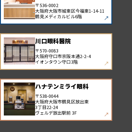
〒536-0002
大阪府大阪市城東区今福東
1-14-11
鶴見メディカルビル6階
川口眼科醫院
〒570-0083
大阪府守口市京阪本通
2-2-4
イオンタウン守口3階
ハナテンミライ眼科
〒538-0044
大阪府大阪市鶴見区放出東
3丁目22-24
ヴェルデ放出駅前 3F