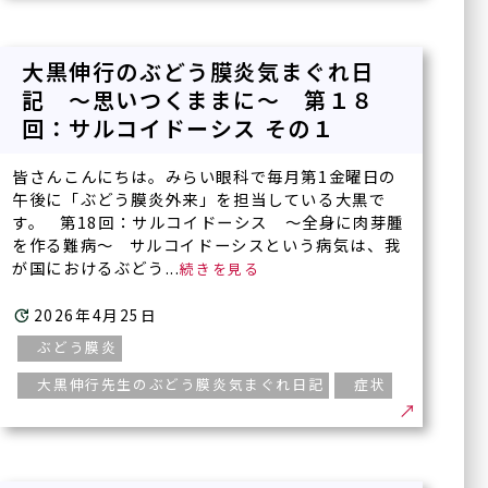
医療法人正秋会ホー
診療内容一覧
大黒伸行のぶどう膜炎気まぐれ日
ム
記 ～思いつくままに～ 第１８
一般診療
回：サルコイドーシス その１
正秋会について
白内障手術
硝子体手術
皆さんこんにちは。みらい眼科で毎月第1金曜日の
医療機器紹介
午後に「ぶどう膜炎外来」を担当している大黒で
緑内障手術
す。 第18回：サルコイドーシス ～全身に肉芽腫
ブログ
斜視手術
を作る難病～ サルコイドーシスという病気は、我
が国におけるぶどう...
眼瞼下垂の治療
論文
（点眼薬と日帰り眼瞼手
2026年4月25日
術）
手術実績
ぶどう膜炎
内服治療
大黒伸行先生のぶどう膜炎気まぐれ日記
症状
医療関係者の方へ
眼底レーザー治療
硝子体注射
採用情
（他サイト
ボツリヌス療法
報
へ）
（眼瞼・顔面痙攣に対する