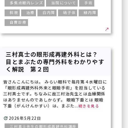
多焦点眼内レンズ
当院について
手術
斜視
治療
白内障
硝子体
緑内障
自費診療
三村真士の眼形成再建外科とは？
目とまぶたの専門外科をわかりやす
く解説 第２回
皆さんこんにちは。 みらい眼科で毎月第４水曜日に
「眼形成再建外科外来と眼瞼手術」を担当している
三村真士です。ちなみに故三村治先生とは血縁関係
はありませんのであしからず。 眼瞼下垂とは 眼瞼
下垂（がんけんかすい）は、まぶた...
2026年5月22日
三村真士先生の眼形成再建外科講座