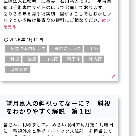
医療法人正秋会 理事長 石川裕人です。 手術実
績は手術専門サイトのほうで公開しております。
２０２６年６月手術実績 目がすこしでもおかしい
な？という時は最寄りの眼科にご相談くださ...
2026年7月11日
多焦点眼内レンズ
当院について
手術
斜視
治療
白内障
硝子体
緑内障
自費診療
望月嘉人の斜視ってなーに？ 斜視
をわかりやすく解説 第１回
皆さん、初めまして。 みらい眼科で毎月第１月曜日
に「斜視外来と手術・ボトックス注射」を担当して