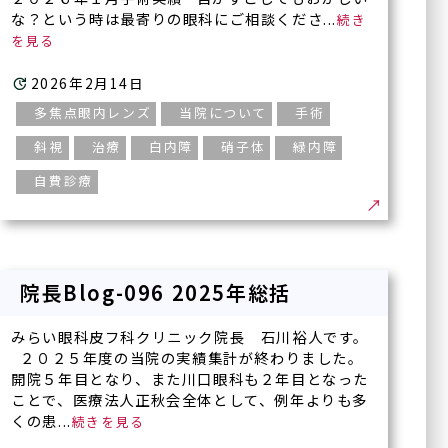
な？という時は最寄りの眼科にご相談くださ...
2026年2月14日
多焦点眼内レンズ
当院について
手術
斜視
治療
白内障
硝子体
緑内障
自費診療
院長Blog-096 2025年総括
みらい眼科皮フ科クリニック院長 石川裕人です。
２０２５年度の当院の実績集計が終わりました。
開院５年目となり、また川口眼科も２年目となった
ことで、医療法人正秋会全体として、例年よりも多
くの患...