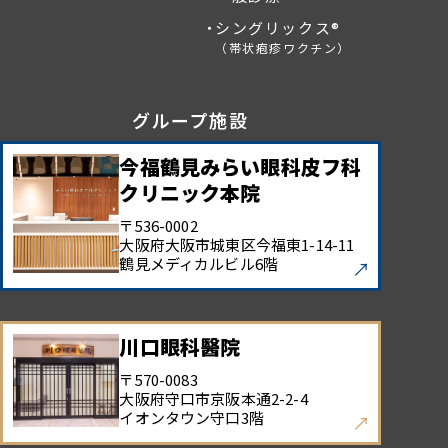
シングリックス®
（帯状疱疹ワクチン）
グループ施設
今福鶴見みらい眼科皮フ科
クリニック本院
〒536-0002
大阪府大阪市城東区今福東
1-14-11
鶴見メディカルビル6階
川口眼科醫院
〒570-0083
大阪府守口市京阪本通
2-2-4
イオンタウン守口3階