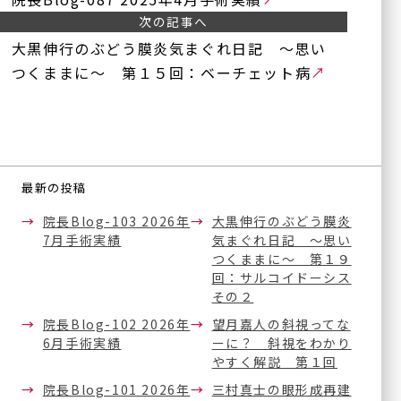
次の記事へ
大黒伸行のぶどう膜炎気まぐれ日記 ～思い
つくままに～ 第１５回：ベーチェット病
医療法人正秋会ホー
診療内容一覧
ム
一般診療
正秋会について
白内障手術
最新の投稿
硝子体手術
医療機器紹介
院長Blog-103 2026年
大黒伸行のぶどう膜炎
緑内障手術
7月手術実績
気まぐれ日記 ～思い
ブログ
斜視手術
つくままに～ 第１９
回：サルコイドーシス
眼瞼下垂の治療
その２
論文
（点眼薬と日帰り眼瞼手
術）
院長Blog-102 2026年
望月嘉人の斜視ってな
手術実績
6月手術実績
ーに？ 斜視をわかり
内服治療
やすく解説 第１回
医療関係者の方へ
眼底レーザー治療
院長Blog-101 2026年
三村真士の眼形成再建