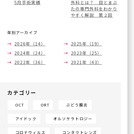
硝子体注射
5月手術実績
外科とは？ 目とまぶ
採用情
たの専門外科をわかり
（他サイト
ボツリヌス療法
報
へ）
やすく解説 第２回
（眼瞼・顔面痙攣に対する
治療）
サイトマップ
年別アーカイブ
テッペーザ
（活動性甲状腺眼症に対す
2026年（14）
2025年（19）
る新治療薬）
2024年（24）
2023年（25）
アイドック
2022年（36）
2021年（43）
オルソケラトロジー
ICL/IPCL
多焦点眼内レンズ
カテゴリー
アドオンレンズ
白内障手術やり直し
OCT
ORT
ぶどう膜炎
外来
アイドック
オルソケラトロジー
一般診療
シングリックス®
コロナウィルス
コンタクトレンズ