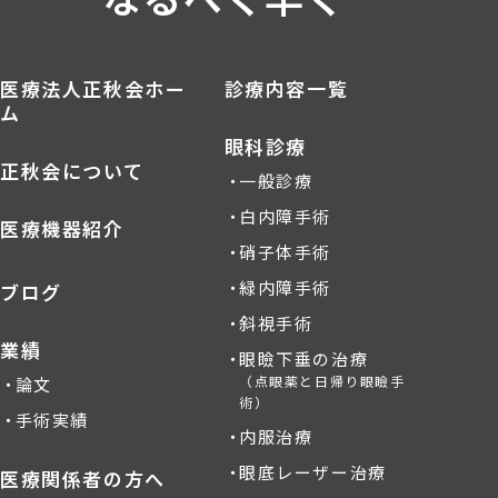
医療法人正秋会ホー
診療内容一覧
ム
眼科診療
正秋会について
一般診療
白内障手術
医療機器紹介
硝子体手術
緑内障手術
ブログ
斜視手術
業績
眼瞼下垂の治療
（点眼薬と日帰り眼瞼手
論文
術）
手術実績
内服治療
眼底レーザー治療
医療関係者の方へ