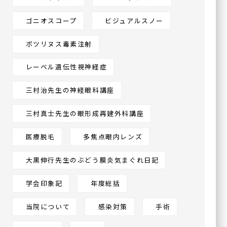
（帯状疱疹ワクチン）
ゴニオスコープ
ビジュアルスノー
ボツリヌス毒素注射
グループ施設
レーベル遺伝性視神経症
今福鶴見みらい眼科皮フ科
三村治先生の神経眼科講座
クリニック本院
三村真士先生の眼形成再建外科講座
〒536-0002
大阪府大阪市城東区今福東
1-14-11
鶴見メディカルビル6階
医療脱毛
多焦点眼内レンズ
大黒伸行先生のぶどう膜炎気まぐれ日記
川口眼科醫院
学会印象記
年度総括
〒570-0083
大阪府守口市京阪本通
2-2-4
当院について
感染対策
手術
イオンタウン守口3階