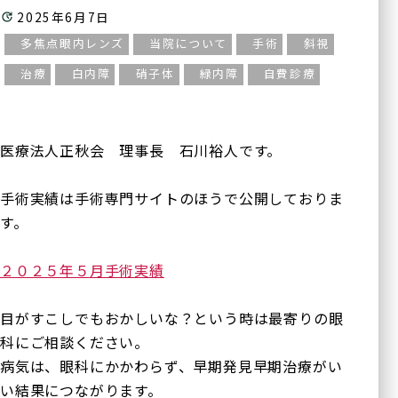
2025年6月7日
多焦点眼内レンズ
当院について
手術
斜視
治療
白内障
硝子体
緑内障
自費診療
医療法人正秋会 理事長 石川裕人です。
手術実績は手術専門サイトのほうで公開しておりま
す。
２０２５年５
月手術実績
目がすこしでもおかしいな？という時は最寄りの眼
科にご相談ください。
病気は、眼科にかかわらず、早期発見早期治療がい
い結果につながります。