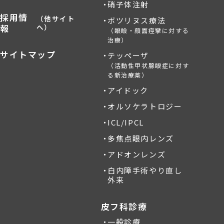
硝子体注射
採用情
（他サイト
ボツリヌス療法
報
へ）
（眼瞼・顔面痙攣に対する
治療）
サイトマップ
テッペーザ
（活動性甲状腺眼症に対す
る新治療薬）
アイドック
オルソケラトロジー
ICL/IPCL
多焦点眼内レンズ
アドオンレンズ
白内障手術やり直し
外来
皮フ科診療
一般診療