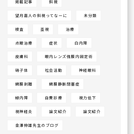
掲載記事
斜視
望月嘉人の斜視ってなーに
未分類
ハナテンミライ眼科
〒538-0044
検査
歪視
治療
大阪府大阪市鶴見区放出東
3丁目22-24
点眼治療
症状
白内障
ヴェルデ放出駅前 3F
皮膚科
眼内レンズ強膜内固定術
硝子体
社会活動
神経眼科
網膜剥離
網膜静脈閉塞症
緑内障
自費診療
視力低下
視神経炎
論文紹介
論文紹介
金澤伸雄先生のブログ