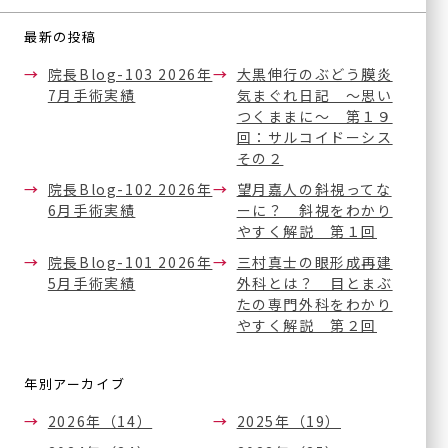
オルソケラトロジー
ICL/IPCL
最新の投稿
多焦点眼内レンズ
院長Blog-103 2026年
大黒伸行のぶどう膜炎
7月手術実績
気まぐれ日記 ～思い
アドオンレンズ
つくままに～ 第１９
白内障手術やり直し
回：サルコイドーシス
外来
その２
院長Blog-102 2026年
望月嘉人の斜視ってな
一般診療
6月手術実績
ーに？ 斜視をわかり
やすく解説 第１回
シングリックス®
（帯状疱疹ワクチン）
院長Blog-101 2026年
三村真士の眼形成再建
5月手術実績
外科とは？ 目とまぶ
たの専門外科をわかり
やすく解説 第２回
グループ施設
年別アーカイブ
今福鶴見みらい眼科皮フ科
2026年（14）
2025年（19）
クリニック本院