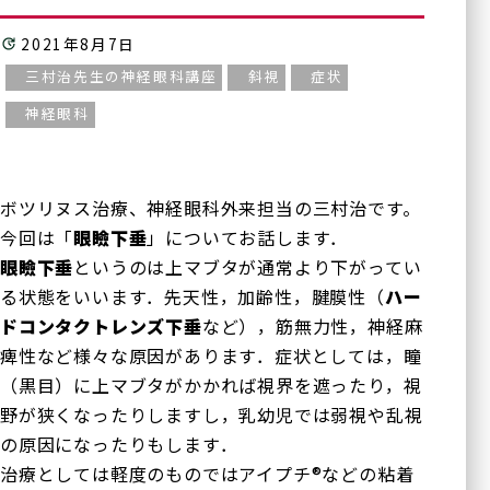
2021年8月7日
三村治先生の神経眼科講座
斜視
症状
神経眼科
ボツリヌス治療、神経眼科外来担当の三村治です。
今回は「
眼瞼下垂
」についてお話します．
眼瞼下垂
というのは上マブタが通常より下がってい
る状態をいいます．先天性，加齢性，腱膜性（
ハー
ドコンタクトレンズ下垂
など），筋無力性，神経麻
痺性など様々な原因があります．症状としては，瞳
（黒目）に上マブタがかかれば視界を遮ったり，視
野が狭くなったりしますし，乳幼児では弱視や乱視
の原因になったりもします．
治療としては軽度のものではアイプチ
®
などの粘着