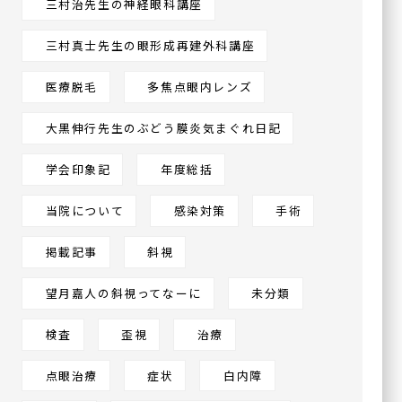
三村治先生の神経眼科講座
三村真士先生の眼形成再建外科講座
医療脱毛
多焦点眼内レンズ
大黒伸行先生のぶどう膜炎気まぐれ日記
学会印象記
年度総括
当院について
感染対策
手術
掲載記事
斜視
望月嘉人の斜視ってなーに
未分類
検査
歪視
治療
点眼治療
症状
白内障