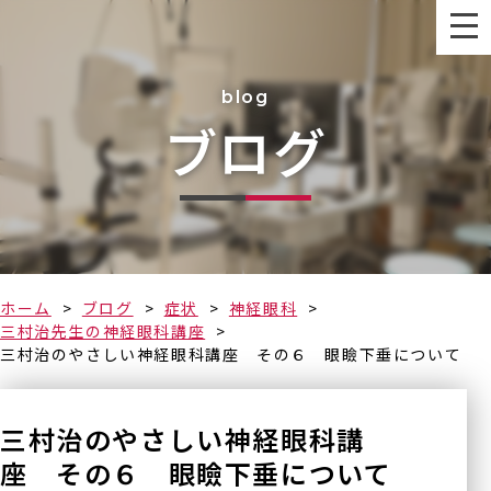
blog
ブログ
なるべく早く
ホーム
ブログ
症状
神経眼科
三村治先生の神経眼科講座
三村治のやさしい神経眼科講座 その６ 眼瞼下垂について
三村治のやさしい神経眼科講
座 その６ 眼瞼下垂について