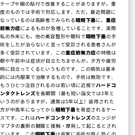
テープや糊の貼付で改善することがありますが，重
度のものでは手術で対応します．ただ，最近問題に
なっているのは高齢者でみられる
眼瞼下垂
に，
重症
筋無力症
によるものが急増していることです．実際
私の外来にも，他の美容整形や眼科で
眼瞼下垂
の手
術をしたが治らないと言って受診される患者さんが
多く受診されています．この
重症筋無力症
の特徴は
朝や午前中は症状が目立たちませんが，夕方や疲労
時に目立ってくるというものです．この病気は基本
的には内服薬で治療するもので，手術は無効です．
もうひとつ注目されるのは若い頃に近視で
ハードコ
ンタクトレンズ
を長期間（最も短い論文では
3
年と
いうのがありますが，通常は
5
年以上）装用された
方が中高年になってから
眼瞼下垂
を発症されるケー
スです．これは
ハードコンタクトレンズ
のエッジが
マブタの裏側の腱膜と接触・摩耗して起こるとされ
ています．この
眼瞼下垂
は非常に手術が良く効くの