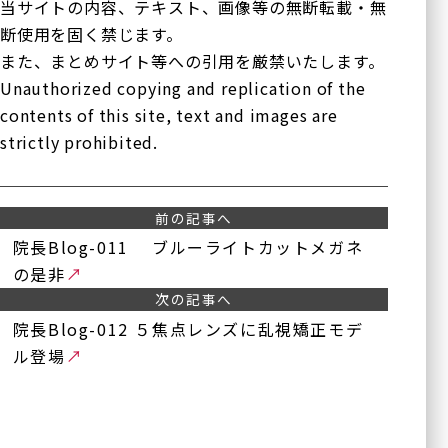
当サイトの内容、テキスト、画像等の無断転載・無
硝子体手術
医療機器紹介
断使用を固く禁じます。
緑内障手術
また、まとめサイト等への引用を厳禁いたします。
ブログ
斜視手術
Unauthorized copying and replication of the
contents of this site, text and images are
眼瞼下垂の治療
論文
（点眼薬と日帰り眼瞼手
strictly prohibited.
術）
手術実績
内服治療
医療関係者の方へ
眼底レーザー治療
前の記事へ
院長Blog-011 ブルーライトカットメガネ
硝子体注射
採用情
（他サイト
の是非
ボツリヌス療法
報
へ）
次の記事へ
（眼瞼・顔面痙攣に対する
治療）
院長Blog-012 ５焦点レンズに乱視矯正モデ
サイトマップ
テッペーザ
ル登場
（活動性甲状腺眼症に対す
る新治療薬）
アイドック