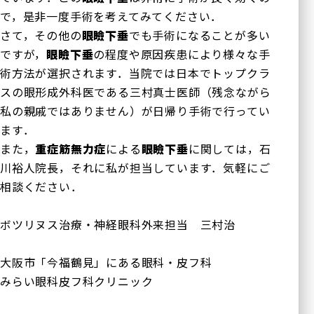
で，是非一度手術を考えてみてください．
さて，その他の
眼瞼下垂
でも手術になることが多い
ですが，
眼瞼下垂
の程度や原因疾患により様々な手
術方法が選択されます．当院では日本でトップクラ
スの眼形成外科医である三村真士医師（残念ながら
私の親戚ではありません）が日帰り手術で行ってい
ます．
また，
重症筋無力症
による
眼瞼下垂
に関しては，石
川裕人院長，それに私が担当しています．気軽にご
相談ください．
ボツリヌス治療・神経眼科外来担当 三村治
医療法人正秋会ホー
診療内容一覧
ム
大阪市「今福鶴見」にある眼科・皮フ科
みらい眼科皮フ科クリニック
一般診療
正秋会について
白内障手術