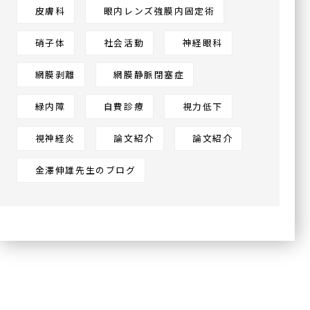
皮膚科
眼内レンズ強膜内固定術
硝子体
社会活動
神経眼科
網膜剥離
網膜静脈閉塞症
緑内障
自費診療
視力低下
視神経炎
論文紹介
論文紹介
金澤伸雄先生のブログ