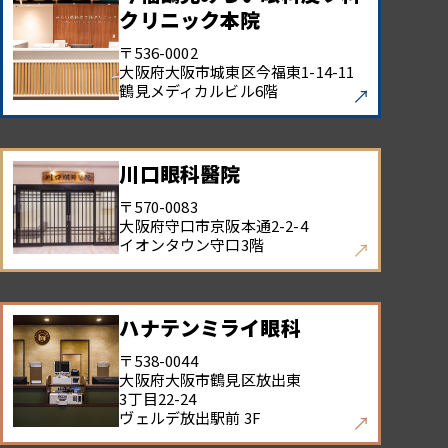
クリニック本院
〒536-0002
大阪府大阪市城東区今福東
1-14-11
鶴見メディカルビル6階
川口眼科醫院
〒570-0083
大阪府守口市京阪本通
2-2-4
イオンタウン守口3階
ハナテンミライ眼科
〒538-0044
大阪府大阪市鶴見区放出東
3丁目22-24
ヴェルデ放出駅前 3F