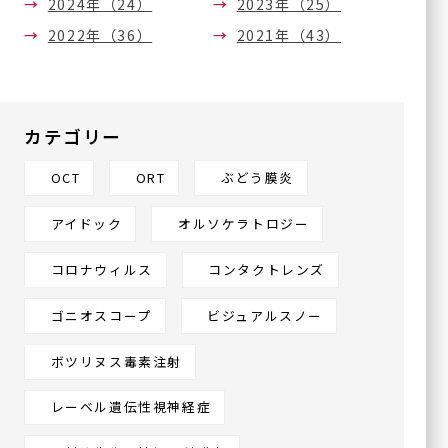
2024年（24）
2023年（25）
〒536-0002
2022年（36）
2021年（43）
大阪府大阪市城東区今福東
1-14-11
鶴見メディカルビル6階
カテゴリー
川口眼科醫院
〒570-0083
OCT
ORT
ぶどう膜炎
大阪府守口市京阪本通
2-2-4
イオンタウン守口3階
アイドック
オルソケラトロジー
コロナウィルス
コンタクトレンズ
ハナテンミライ眼科
ゴニオスコープ
ビジュアルスノー
〒538-0044
大阪府大阪市鶴見区放出東
ボツリヌス毒素注射
3丁目22-24
ヴェルデ放出駅前 3F
レーベル遺伝性視神経症