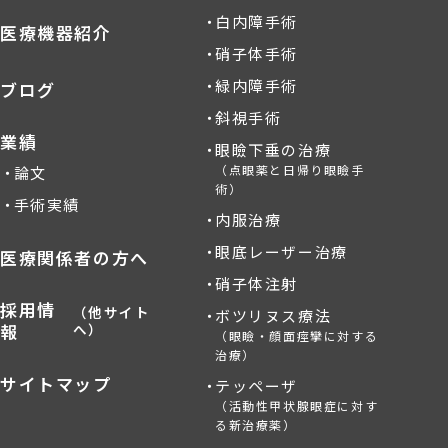
白内障手術
医療機器紹介
硝子体手術
緑内障手術
ブログ
斜視手術
業績
眼瞼下垂の治療
（点眼薬と日帰り眼瞼手
論文
術）
手術実績
内服治療
眼底レーザー治療
医療関係者の方へ
硝子体注射
採用情
（他サイト
ボツリヌス療法
報
へ）
（眼瞼・顔面痙攣に対する
治療）
サイトマップ
テッペーザ
（活動性甲状腺眼症に対す
る新治療薬）