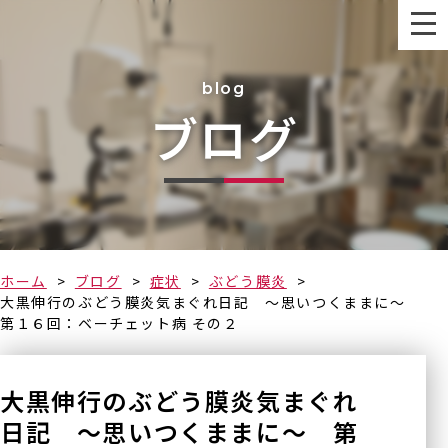
blog
ブログ
なるべく早く
ホーム
ブログ
症状
ぶどう膜炎
大黒伸行のぶどう膜炎気まぐれ日記 ～思いつくままに～
第１６回：ベーチェット病 その２
大黒伸行のぶどう膜炎気まぐれ
日記 ～思いつくままに～ 第