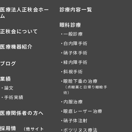
医療法人正秋会ホー
診療内容一覧
ム
眼科診療
正秋会について
一般診療
白内障手術
医療機器紹介
硝子体手術
緑内障手術
ブログ
斜視手術
業績
眼瞼下垂の治療
（点眼薬と日帰り眼瞼手
論文
術）
手術実績
内服治療
眼底レーザー治療
医療関係者の方へ
硝子体注射
採用情
（他サイト
ボツリヌス療法