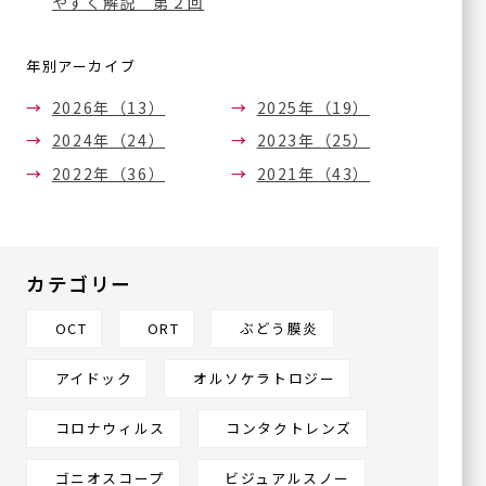
やすく解説 第２回
ハナテンミライ眼科
年別アーカイブ
〒538-0044
大阪府大阪市鶴見区放出東
2026年（13）
2025年（19）
3丁目22-24
2024年（24）
2023年（25）
ヴェルデ放出駅前 3F
2022年（36）
2021年（43）
カテゴリー
OCT
ORT
ぶどう膜炎
アイドック
オルソケラトロジー
コロナウィルス
コンタクトレンズ
ゴニオスコープ
ビジュアルスノー