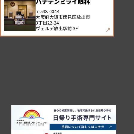
ハナテンミライ眼科
〒538-0044
大阪府大阪市鶴見区放出東
3丁目22-24
ヴェルデ放出駅前 3F