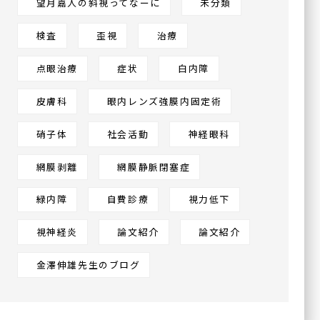
望月嘉人の斜視ってなーに
未分類
検査
歪視
治療
点眼治療
症状
白内障
皮膚科
眼内レンズ強膜内固定術
硝子体
社会活動
神経眼科
網膜剥離
網膜静脈閉塞症
緑内障
自費診療
視力低下
視神経炎
論文紹介
論文紹介
金澤伸雄先生のブログ