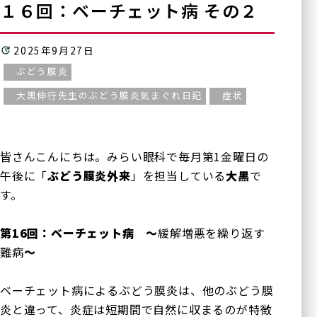
１６回：ベーチェット病 その２
2025年9月27日
ぶどう膜炎
大黒伸行先生のぶどう膜炎気まぐれ日記
症状
皆さんこんにちは。みらい眼科で毎月第1金曜日の
午後に「
ぶどう膜炎外来
」を担当している
大黒
で
す。
第
16
回：ベーチェット病 ～
緩解増悪を繰り返す
難病
～
ベーチェット病によるぶどう膜炎は、他のぶどう膜
炎と違って、炎症は短期間で自然に収まるのが特徴