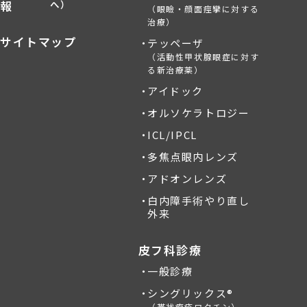
報
へ）
（眼瞼・顔面痙攣に対する
治療）
サイトマップ
テッペーザ
（活動性甲状腺眼症に対す
る新治療薬）
アイドック
オルソケラトロジー
ICL/IPCL
多焦点眼内レンズ
アドオンレンズ
白内障手術やり直し
外来
皮フ科診療
一般診療
シングリックス®
（帯状疱疹ワクチン）