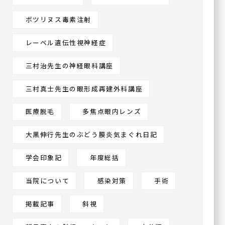
ボツリヌス毒素注射
レーベル遺伝性視神経症
三村治先生の神経眼科講座
三村真士先生の眼形成再建外科講座
医療脱毛
多焦点眼内レンズ
大黒伸行先生のぶどう膜炎気まぐれ日記
学会印象記
年度総括
当院について
感染対策
手術
掲載記事
斜視