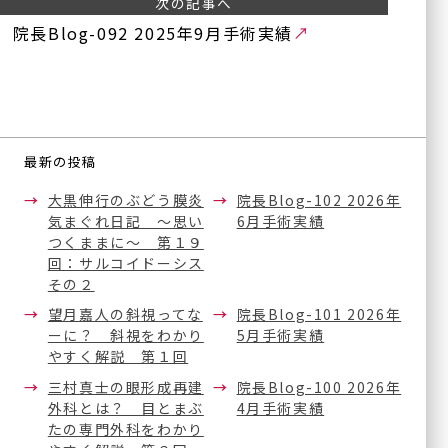
次の記事へ
院長Blog-092 2025年9月手術実績
グループ施設
今福鶴見みらい眼科皮フ科
最新の投稿
クリニック本院
大黒伸行のぶどう膜炎
院長Blog-102 2026年
〒536-0002
気まぐれ日記 ～思い
6月手術実績
大阪府大阪市城東区今福東
1-14-11
つくままに～ 第１９
鶴見メディカルビル6階
回：サルコイドーシス
その２
望月嘉人の斜視ってな
院長Blog-101 2026年
川口眼科醫院
ーに？ 斜視をわかり
5月手術実績
やすく解説 第１回
〒570-0083
三村真士の眼形成再建
院長Blog-100 2026年
大阪府守口市京阪本通
2-2-4
イオンタウン守口3階
外科とは？ 目とまぶ
4月手術実績
たの専門外科をわかり