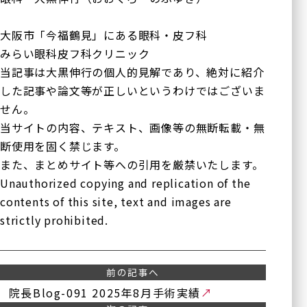
採用情
（他サイト
ボツリヌス療法
報
へ）
（眼瞼・顔面痙攣に対する
大阪市「今福鶴見」にある眼科・皮フ科
治療）
みらい眼科皮フ科クリニック
サイトマップ
テッペーザ
当記事は大黒伸行の個人的見解であり、絶対に紹介
（活動性甲状腺眼症に対す
した記事や論文等が正しいというわけではございま
る新治療薬）
せん。
アイドック
当サイトの内容、テキスト、画像等の無断転載・無
オルソケラトロジー
断使用を固く禁じます。
ICL/IPCL
また、まとめサイト等への引用を厳禁いたします。
多焦点眼内レンズ
Unauthorized copying and replication of the
アドオンレンズ
contents of this site, text and images are
strictly prohibited.
白内障手術やり直し
外来
一般診療
前の記事へ
院長Blog-091 2025年8月手術実績
シングリックス®
（帯状疱疹ワクチン）