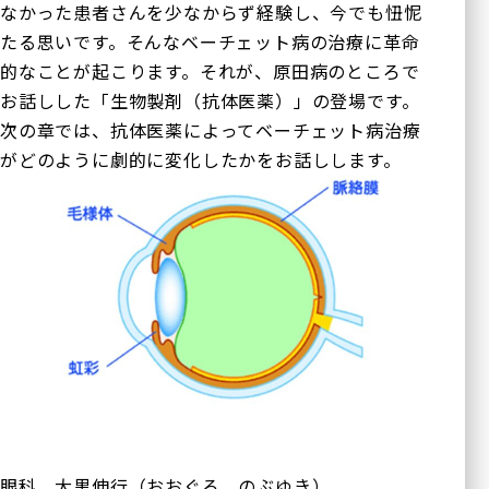
なかった患者さんを少なからず経験し、今でも忸怩
たる思いです。そんなベーチェット病の治療に革命
的なことが起こります。それが、原田病のところで
お話しした「生物製剤（抗体医薬）」の登場です。
医療法人正秋会ホー
診療内容一覧
ム
次の章では、抗体医薬によってベーチェット病治療
がどのように劇的に変化したかをお話しします。
一般診療
正秋会について
白内障手術
硝子体手術
医療機器紹介
緑内障手術
ブログ
斜視手術
眼瞼下垂の治療
論文
（点眼薬と日帰り眼瞼手
術）
手術実績
内服治療
医療関係者の方へ
眼底レーザー治療
硝子体注射
眼科 大黒伸行（おおぐろ のぶゆき）