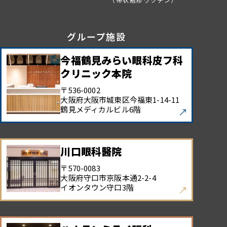
グループ施設
今福鶴見みらい眼科皮フ科
クリニック本院
〒536-0002
大阪府大阪市城東区今福東
1-14-11
鶴見メディカルビル6階
川口眼科醫院
〒570-0083
大阪府守口市京阪本通
2-2-4
イオンタウン守口3階