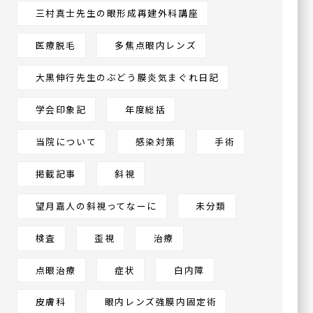
〒570-0083
三村真士先生の眼形成再建外科講座
大阪府守口市京阪本通
2-2-4
イオンタウン守口3階
医療脱毛
多焦点眼内レンズ
大黒伸行先生のぶどう膜炎気まぐれ日記
ハナテンミライ眼科
学会印象記
年度総括
〒538-0044
大阪府大阪市鶴見区放出東
当院について
感染対策
手術
3丁目22-24
ヴェルデ放出駅前 3F
掲載記事
斜視
望月嘉人の斜視ってなーに
未分類
検査
歪視
治療
点眼治療
症状
白内障
皮膚科
眼内レンズ強膜内固定術