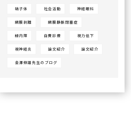
硝子体
社会活動
神経眼科
網膜剥離
網膜静脈閉塞症
緑内障
自費診療
視力低下
視神経炎
論文紹介
論文紹介
金澤伸雄先生のブログ