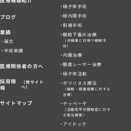
医療機器紹介
硝子体手術
緑内障手術
ブログ
斜視手術
業績
眼瞼下垂の治療
（点眼薬と日帰り眼瞼手
論文
術）
手術実績
内服治療
眼底レーザー治療
医療関係者の方へ
硝子体注射
採用情
（他サイト
ボツリヌス療法
報
へ）
（眼瞼・顔面痙攣に対する
治療）
サイトマップ
テッペーザ
（活動性甲状腺眼症に対す
る新治療薬）
アイドック