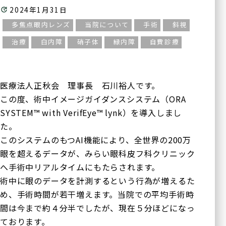
2024年1月31日
多焦点眼内レンズ
当院について
手術
斜視
治療
白内障
硝子体
緑内障
自費診療
医療法人正秋会 理事長 石川裕人です。
この度、術中イメージガイダンスシステム（ORA
SYSTEM™ with VerifEye™ lynk）を導入しまし
た。
このシステムのもつAI機能により、全世界の200万
眼を超えるデータが、みらい眼科皮フ科クリニック
へ手術中リアルタイムにもたらされます。
術中に眼のデータを計測するという行為が増えるた
め、手術時間が若干増えます。当院での平均手術時
間は今まで約４分半でしたが、現在５分ほどになっ
ております。