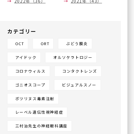
2022年（36）
2021年（43）
一般診療
シングリックス®
（帯状疱疹ワクチン）
カテゴリー
OCT
ORT
ぶどう膜炎
アイドック
オルソケラトロジー
グループ施設
コロナウィルス
コンタクトレンズ
今福鶴見みらい眼科皮フ科
クリニック本院
ゴニオスコープ
ビジュアルスノー
〒536-0002
ボツリヌス毒素注射
大阪府大阪市城東区今福東
1-14-11
鶴見メディカルビル6階
レーベル遺伝性視神経症
三村治先生の神経眼科講座
川口眼科醫院