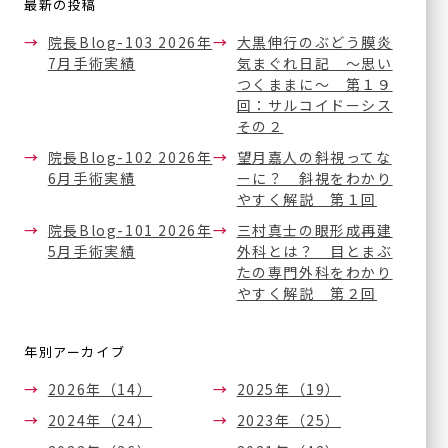
手術実績
最新の投稿
内服治療
院長Blog-103 2026年
大黒伸行のぶどう膜炎
医療関係者の方へ
眼底レーザー治療
7月手術実績
気まぐれ日記 ～思い
つくままに～ 第１９
硝子体注射
回：サルコイドーシス
採用情
（他サイト
ボツリヌス療法
その２
報
へ）
（眼瞼・顔面痙攣に対する
院長Blog-102 2026年
望月嘉人の斜視ってな
治療）
6月手術実績
ーに？ 斜視をわかり
サイトマップ
テッペーザ
やすく解説 第１回
（活動性甲状腺眼症に対す
院長Blog-101 2026年
三村真士の眼形成再建
る新治療薬）
5月手術実績
外科とは？ 目とまぶ
アイドック
たの専門外科をわかり
オルソケラトロジー
やすく解説 第２回
ICL/IPCL
年別アーカイブ
多焦点眼内レンズ
アドオンレンズ
2026年（14）
2025年（19）
2024年（24）
2023年（25）
白内障手術やり直し
外来