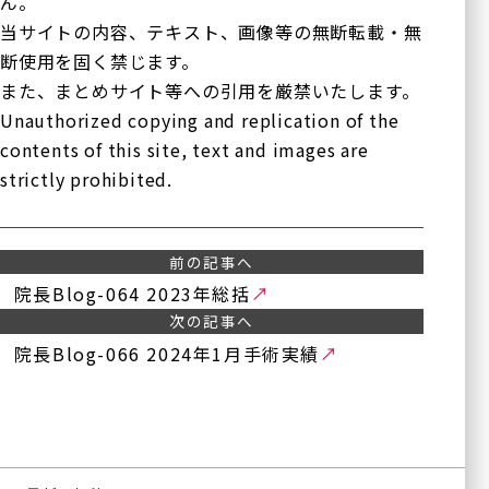
ん。
当サイトの内容、テキスト、画像等の無断転載・無
断使用を固く禁じます。
また、まとめサイト等への引用を厳禁いたします。
Unauthorized copying and replication of the
contents of this site, text and images are
strictly prohibited.
医療法人正秋会ホー
診療内容一覧
ム
前の記事へ
一般診療
正秋会について
院長Blog-064 2023年総括
白内障手術
次の記事へ
硝子体手術
医療機器紹介
院長Blog-066 2024年1月手術実績
緑内障手術
ブログ
斜視手術
眼瞼下垂の治療
論文
（点眼薬と日帰り眼瞼手
術）