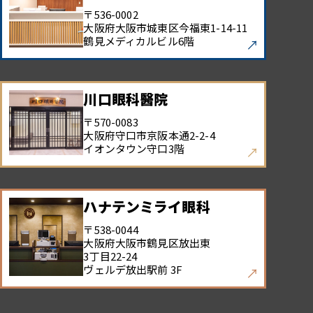
〒536-0002
大阪府大阪市城東区今福東
1-14-11
鶴見メディカルビル6階
川口眼科醫院
〒570-0083
大阪府守口市京阪本通
2-2-4
イオンタウン守口3階
ハナテンミライ眼科
〒538-0044
大阪府大阪市鶴見区放出東
3丁目22-24
ヴェルデ放出駅前 3F