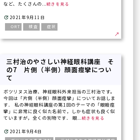
など、たくさんの...
2021年9月11日
ORT
検査
症状
三村治のやさしい神経眼科講座 そ
の7 片側（半側）顔面痙攣につい
て
ボツリヌス治療、神経眼科外来担当の三村治です。
今回は「片側（半側）顔面痙攣」についてお話しま
医療法人正秋会ホー
診療内容一覧
す． 私の神経眼科講座の第1回のテーマの「眼瞼痙
ム
攣」に非常に良く似た名前で，しかも症状も良く似
ていますが，全くの別物です． 眼...
一般診療
正秋会について
白内障手術
2021年9月4日
硝子体手術