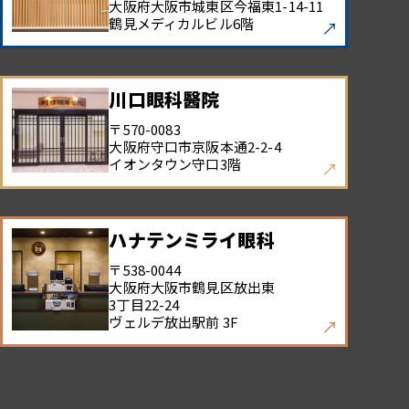
大阪府大阪市城東区今福東
1-14-11
鶴見メディカルビル6階
川口眼科醫院
〒570-0083
大阪府守口市京阪本通
2-2-4
イオンタウン守口3階
ハナテンミライ眼科
〒538-0044
大阪府大阪市鶴見区放出東
3丁目22-24
ヴェルデ放出駅前 3F