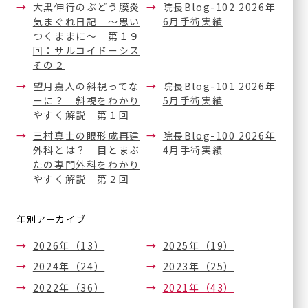
大黒伸行のぶどう膜炎
院長Blog-102 2026年
ICL/IPCL
気まぐれ日記 ～思い
6月手術実績
多焦点眼内レンズ
つくままに～ 第１９
回：サルコイドーシス
アドオンレンズ
その２
白内障手術やり直し
望月嘉人の斜視ってな
院長Blog-101 2026年
外来
ーに？ 斜視をわかり
5月手術実績
やすく解説 第１回
一般診療
三村真士の眼形成再建
院長Blog-100 2026年
シングリックス®
外科とは？ 目とまぶ
4月手術実績
（帯状疱疹ワクチン）
たの専門外科をわかり
やすく解説 第２回
年別アーカイブ
グループ施設
2026年（13）
2025年（19）
今福鶴見みらい眼科皮フ科
2024年（24）
2023年（25）
クリニック本院
2022年（36）
2021年（43）