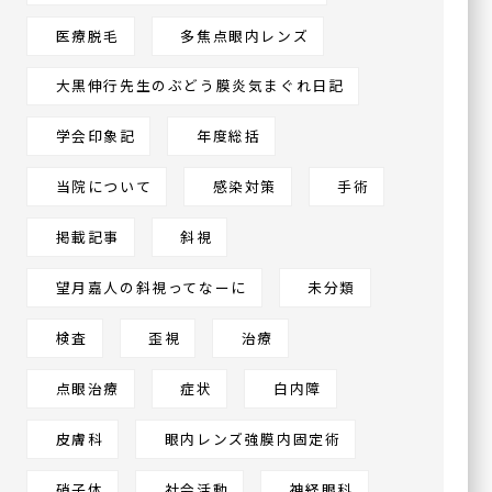
医療脱毛
多焦点眼内レンズ
大黒伸行先生のぶどう膜炎気まぐれ日記
学会印象記
年度総括
当院について
感染対策
手術
掲載記事
斜視
望月嘉人の斜視ってなーに
未分類
検査
歪視
治療
点眼治療
症状
白内障
皮膚科
眼内レンズ強膜内固定術
硝子体
社会活動
神経眼科