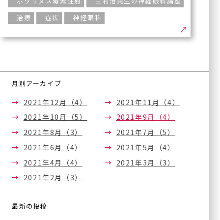
ボツリヌス毒素注射
三村治先生の神経眼科講座
医療機器紹介
緑内障手術
治療
症状
神経眼科
ブログ
斜視手術
眼瞼下垂の治療
論文
（点眼薬と日帰り眼瞼手
術）
手術実績
内服治療
月別アーカイブ
医療関係者の方へ
眼底レーザー治療
2021年12月（4）
2021年11月（4）
硝子体注射
2021年10月（5）
2021年9月（4）
採用情
（他サイト
ボツリヌス療法
報
へ）
2021年8月（3）
2021年7月（5）
（眼瞼・顔面痙攣に対する
治療）
2021年6月（4）
2021年5月（4）
サイトマップ
テッペーザ
2021年4月（4）
2021年3月（3）
（活動性甲状腺眼症に対す
2021年2月（3）
る新治療薬）
アイドック
最新の投稿
オルソケラトロジー