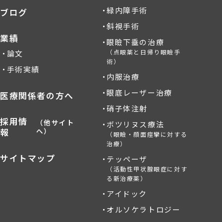
緑内障手術
ブログ
斜視手術
業績
眼瞼下垂の治療
（点眼薬と日帰り眼瞼手
論文
術）
手術実績
内服治療
眼底レーザー治療
医療関係者の方へ
硝子体注射
採用情
（他サイト
ボツリヌス療法
報
へ）
（眼瞼・顔面痙攣に対する
治療）
サイトマップ
テッペーザ
（活動性甲状腺眼症に対す
る新治療薬）
アイドック
オルソケラトロジー