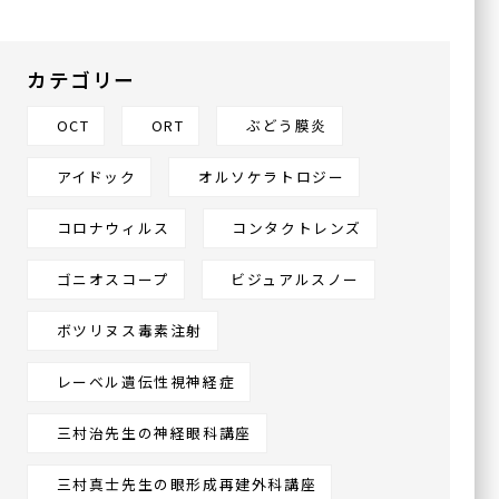
〒536-0002
大阪府大阪市城東区今福東
1-14-11
鶴見メディカルビル6階
カテゴリー
OCT
ORT
ぶどう膜炎
川口眼科醫院
〒570-0083
アイドック
オルソケラトロジー
大阪府守口市京阪本通
2-2-4
イオンタウン守口3階
コロナウィルス
コンタクトレンズ
ゴニオスコープ
ビジュアルスノー
ハナテンミライ眼科
ボツリヌス毒素注射
〒538-0044
大阪府大阪市鶴見区放出東
レーベル遺伝性視神経症
3丁目22-24
ヴェルデ放出駅前 3F
三村治先生の神経眼科講座
三村真士先生の眼形成再建外科講座