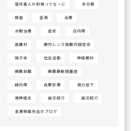
望月嘉人の斜視ってなーに
未分類
ハナテンミライ眼科
検査
歪視
治療
〒538-0044
大阪府大阪市鶴見区放出東
点眼治療
症状
白内障
3丁目22-24
ヴェルデ放出駅前 3F
皮膚科
眼内レンズ強膜内固定術
硝子体
社会活動
神経眼科
網膜剥離
網膜静脈閉塞症
緑内障
自費診療
視力低下
視神経炎
論文紹介
論文紹介
金澤伸雄先生のブログ