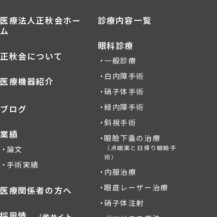
医療法人正秋会ホー
診療内容一覧
ム
眼科診療
正秋会について
一般診療
白内障手術
医療機器紹介
硝子体手術
緑内障手術
ブログ
斜視手術
業績
眼瞼下垂の治療
（点眼薬と日帰り眼瞼手
論文
術）
手術実績
内服治療
眼底レーザー治療
医療関係者の方へ
硝子体注射
採用情
（他サイト