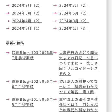
2024年8月（2）
2024年7月（2）
2024年6月（2）
2024年5月（2）
2024年4月（2）
2024年3月（2）
医療法人正秋会ホー
診療内容一覧
2024年2月（1）
2024年1月（3）
ム
一般診療
正秋会について
最新の投稿
白内障手術
院長Blog-103 2026年
大黒伸行のぶどう膜炎
硝子体手術
医療機器紹介
7月手術実績
気まぐれ日記 ～思い
緑内障手術
つくままに～ 第１９
回：サルコイドーシス
ブログ
斜視手術
その２
眼瞼下垂の治療
院長Blog-102 2026年
望月嘉人の斜視ってな
論文
（点眼薬と日帰り眼瞼手
6月手術実績
ーに？ 斜視をわかり
術）
手術実績
やすく解説 第１回
内服治療
院長Blog-101 2026年
三村真士の眼形成再建
医療関係者の方へ
眼底レーザー治療
5月手術実績
外科とは？ 目とまぶ
たの専門外科をわかり
硝子体注射