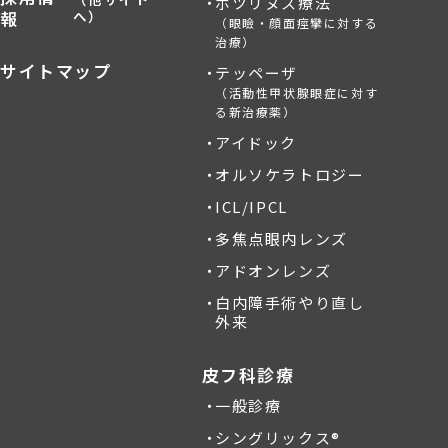
ボツリヌス療法
報
へ）
（眼瞼・顔面痙攣に対する
治療）
サイトマップ
テッペーザ
（活動性甲状腺眼症に対す
る新治療薬）
アイドック
オルソケラトロジー
ICL/IPCL
多焦点眼内レンズ
アドオンレンズ
白内障手術やり直し
外来
皮フ科診療
一般診療
シングリックス®