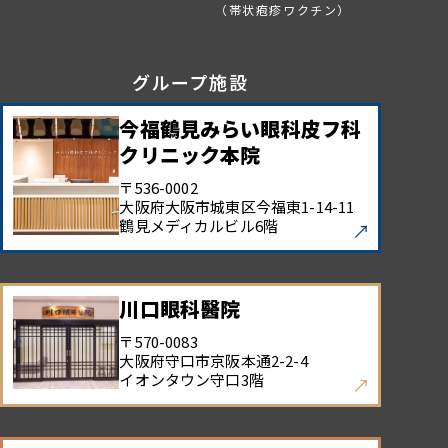
（帯状疱疹ワクチン）
グループ施設
今福鶴見みらい眼科皮フ科
クリニック本院
〒536-0002
大阪府大阪市城東区今福東
1-14-11
鶴見メディカルビル6階
川口眼科醫院
〒570-0083
大阪府守口市京阪本通
2-2-4
イオンタウン守口3階