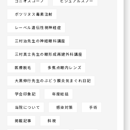
ゴニオスコープ
ビジュアルスノー
（帯状疱疹ワクチン）
ボツリヌス毒素注射
レーベル遺伝性視神経症
グループ施設
三村治先生の神経眼科講座
今福鶴見みらい眼科皮フ科
クリニック本院
三村真士先生の眼形成再建外科講座
〒536-0002
医療脱毛
多焦点眼内レンズ
大阪府大阪市城東区今福東
1-14-11
鶴見メディカルビル6階
大黒伸行先生のぶどう膜炎気まぐれ日記
学会印象記
年度総括
川口眼科醫院
当院について
感染対策
手術
〒570-0083
大阪府守口市京阪本通
2-2-4
イオンタウン守口3階
掲載記事
斜視