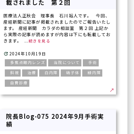
載されました 第２回
医療法人正秋会 理事長 石川裕人です。 今回、
産経新聞に記事が掲載されましたのでご報告いたし
ます。 産経新聞 カラダの相談室 第２回 上記か
ら実際の記事が読めますが内容は下にも転載してお
きます。 ...
2024年10月19日
多焦点眼内レンズ
当院について
手術
斜視
治療
白内障
硝子体
緑内障
自費診療
院長Blog-075 2024年9月手術実
績