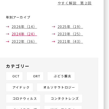
やすく解説 第２回
採用情
（他サイト
ボツリヌス療法
報
へ）
（眼瞼・顔面痙攣に対する
治療）
年別アーカイブ
サイトマップ
テッペーザ
2026年（14）
2025年（19）
（活動性甲状腺眼症に対す
る新治療薬）
2024年（24）
2023年（25）
アイドック
2022年（36）
2021年（43）
オルソケラトロジー
ICL/IPCL
多焦点眼内レンズ
カテゴリー
アドオンレンズ
OCT
ORT
ぶどう膜炎
白内障手術やり直し
外来
アイドック
オルソケラトロジー
一般診療
コロナウィルス
コンタクトレンズ
シングリックス®