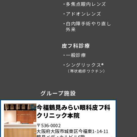
多焦点眼内レンズ
アドオンレンズ
白内障手術やり直し
外来
皮フ科診療
一般診療
シングリックス®
（帯状疱疹ワクチン）
グループ施設
今福鶴見みらい眼科皮フ科
クリニック本院
〒536-0002
大阪府大阪市城東区今福東
1-14-11
鶴見メディカルビル6階