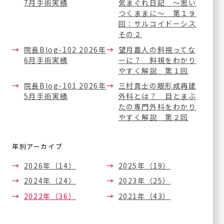
7月手術実績
気まぐれ日記 ～思い
ICL/IPCL
つくままに～ 第１９
多焦点眼内レンズ
回：サルコイドーシス
その２
アドオンレンズ
院長Blog-102 2026年
望月嘉人の斜視ってな
白内障手術やり直し
6月手術実績
ーに？ 斜視をわかり
外来
やすく解説 第１回
院長Blog-101 2026年
三村真士の眼形成再建
一般診療
5月手術実績
外科とは？ 目とまぶ
シングリックス®
たの専門外科をわかり
（帯状疱疹ワクチン）
やすく解説 第２回
年別アーカイブ
2026年（14）
2025年（19）
グループ施設
2024年（24）
2023年（25）
今福鶴見みらい眼科皮フ科
2022年（36）
2021年（43）
クリニック本院
〒536-0002