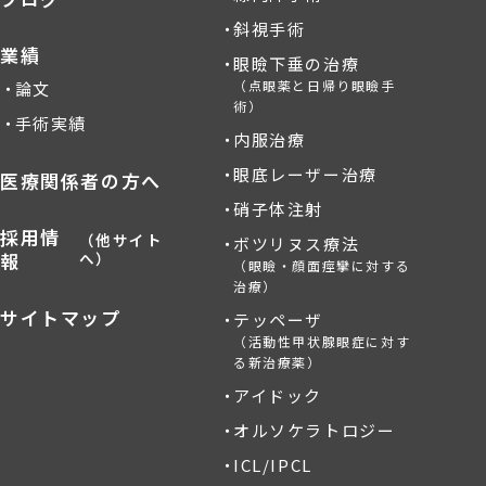
斜視手術
業績
眼瞼下垂の治療
（点眼薬と日帰り眼瞼手
論文
術）
手術実績
内服治療
眼底レーザー治療
医療関係者の方へ
硝子体注射
採用情
（他サイト
ボツリヌス療法
報
へ）
（眼瞼・顔面痙攣に対する
治療）
サイトマップ
テッペーザ
（活動性甲状腺眼症に対す
る新治療薬）
アイドック
オルソケラトロジー
ICL/IPCL