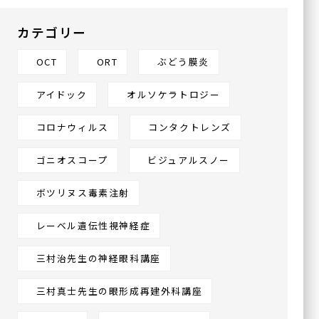
大阪府大阪市城東区今福東
1-14-11
鶴見メディカルビル6階
カテゴリー
OCT
ORT
ぶどう膜炎
川口眼科醫院
アイドック
オルソケラトロジー
〒570-0083
大阪府守口市京阪本通
2-2-4
コロナウィルス
コンタクトレンズ
イオンタウン守口3階
ゴニオスコープ
ビジュアルスノー
ハナテンミライ眼科
ボツリヌス毒素注射
〒538-0044
レーベル遺伝性視神経症
大阪府大阪市鶴見区放出東
3丁目22-24
ヴェルデ放出駅前 3F
三村治先生の神経眼科講座
三村真士先生の眼形成再建外科講座