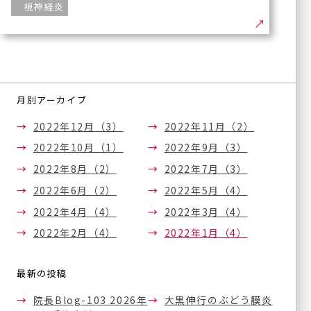
視神経炎
緑内障手術
ブログ
斜視手術
眼瞼下垂の治療
論文
（点眼薬と日帰り眼瞼手
術）
手術実績
月別アーカイブ
内服治療
2022年12月（3）
2022年11月（2）
医療関係者の方へ
眼底レーザー治療
2022年10月（1）
2022年9月（3）
硝子体注射
採用情
（他サイト
2022年8月（2）
2022年7月（3）
ボツリヌス療法
報
へ）
（眼瞼・顔面痙攣に対する
2022年6月（2）
2022年5月（4）
治療）
2022年4月（4）
2022年3月（4）
サイトマップ
テッペーザ
2022年2月（4）
2022年1月（4）
（活動性甲状腺眼症に対す
る新治療薬）
アイドック
最新の投稿
オルソケラトロジー
院長Blog-103 2026年
大黒伸行のぶどう膜炎