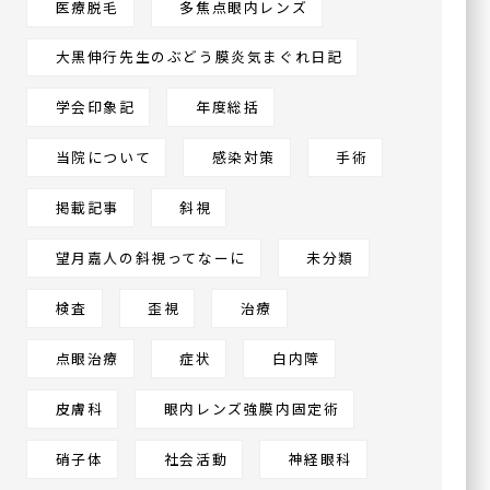
医療脱毛
多焦点眼内レンズ
大黒伸行先生のぶどう膜炎気まぐれ日記
学会印象記
年度総括
当院について
感染対策
手術
掲載記事
斜視
望月嘉人の斜視ってなーに
未分類
検査
歪視
治療
点眼治療
症状
白内障
皮膚科
眼内レンズ強膜内固定術
硝子体
社会活動
神経眼科