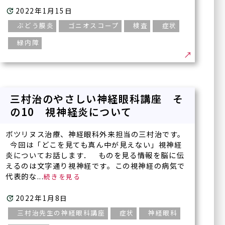
2022年1月15日
ぶどう膜炎
ゴニオスコープ
検査
症状
緑内障
三村治のやさしい神経眼科講座 そ
の10 視神経炎について
ボツリヌス治療、神経眼科外来担当の三村治です。
今回は「どこを見ても真ん中が見えない」視神経
炎についてお話します． ものを見る情報を脳に伝
医療法人正秋会ホー
診療内容一覧
えるのは文字通り視神経です。この視神経の病気で
ム
代表的な...
一般診療
正秋会について
2022年1月8日
白内障手術
三村治先生の神経眼科講座
症状
神経眼科
硝子体手術
医療機器紹介